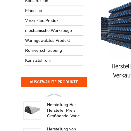
Konstruktion
Flansche
Verzinktes Produkt
mechanische Werkzeuge
Warmgewalztes Produkt
Rohrverschraubung
Kunststoffrohr
Herstel
Verkau
AUSGEWÄHLTE PRODUKTE
Befestig
Landw
Herstellung Hot
Bewäss
Hersteller Preis
Großhandel Varie...
Herstellung von