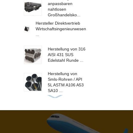
anpassbaren
nahtlosen
Großhandelsko...
Hersteller Direktvertrieb
Wirtschaftsingenieurwesen
...
Herstellung von 316
AISI 431 SUS
Edelstahl Runde ...
Herstellung von
Smls-Rohren / API
5L ASTM A106 A53
SA10 ...
Herstellung von
Kaltumform- und
Warmwalzfris...