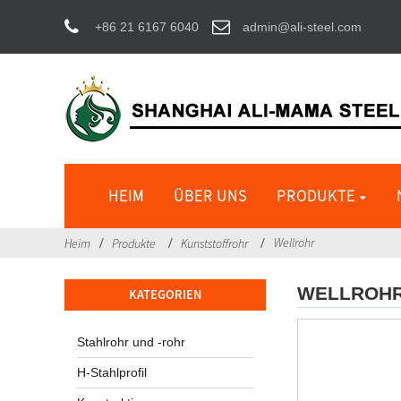
+86 21 6167 6040
admin@ali-steel.com
HEIM
ÜBER UNS
PRODUKTE
Wellrohr
Heim
Produkte
Kunststoffrohr
WELLROH
KATEGORIEN
Stahlrohr und -rohr
H-Stahlprofil