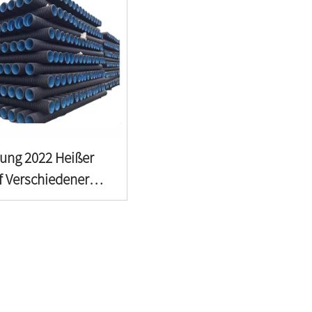
lung 2022 Heißer
f Verschiedener
Arten Von
ungsmaterial Für
irtschaftliche
erung HDPE-PE-
Rohr