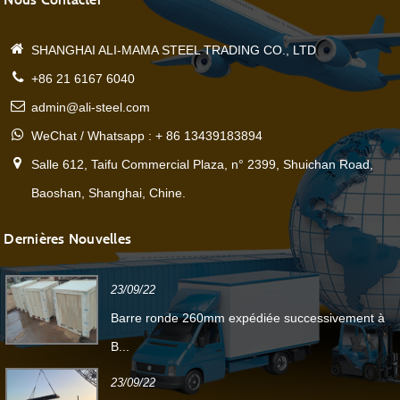
SHANGHAI ALI-MAMA STEEL TRADING CO., LTD
+86 21 6167 6040
admin@ali-steel.com
WeChat / Whatsapp : + 86 13439183894
Salle 612, Taifu Commercial Plaza, n° 2399, Shuichan Road,
Baoshan, Shanghai, Chine.
Dernières Nouvelles
23/09/22
Barre ronde 260mm expédiée successivement à
B...
23/09/22